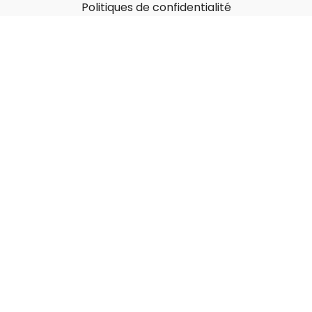
Politiques de confidentialité
À propos
Qui sommes-nous ?
Nos Forfaits corporatifs
Nous contacter
Carte-Cadeau
Offrir une carte-cadeau
Utiliser une carte-cadeau
© MonGymEnLigne