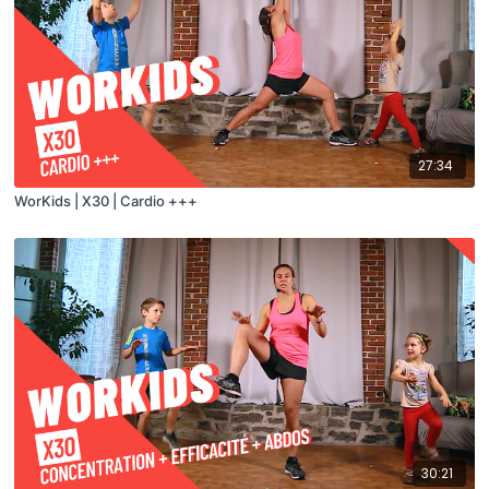
27:34
WorKids | X30 | Cardio +++
30:21