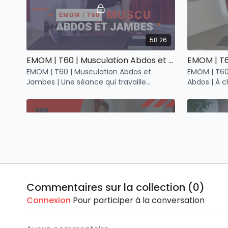
58:26
EMOM | T60 | Musculation Abdos et Jambes
EMOM | T60 | Musculation Abdos et
EMOM | T60 
Jambes | Une séance qui travaille
Abdos | À chaque minute, débute une
principalement les abdos et les jambes!
nouvelle sé
53:04
Commentaires sur la collection (
0
)
Tabata Bootcamp | T60 | Cardio & Haut du corps
Connexion
Pour participer à la conversation
Tabata Bootcamp | T60 | Cardio & Haut
Pilates | 4
du corps | 14 septembre | HIIT:
jambes, hau
entrainement par intervalles de haute
Améliore ta