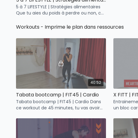
5 à 7 LIFESTYLE | Stratégies alimentaires
Que tu aies du poids à perdre ou non, ces
stratégies t'aideront à obtenir les
résultats désirés.
Workouts - Imprime le plan dans ressources
40:52
Tabata bootcamp | FIT45 | Cardio
Tabata bootcamp | FIT45 | Cardio Dans
Entraineme
ce workout de 45 minutes, tu vas avoir
un bloc car
chaud avec des exercices
de 2 blocs c
cardiovasculaires "bodyweight".
élevée.