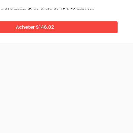
ur débutants d'une durée de 45 à 60 minutes
s alimentaires efficaces
Acheter $146,02
re, tu peux t'attendre à perdre 5 à 7 livres dès les
S
ERTIFIÉS OU KINÉSIOLOGUES
nésiologue
inésiologue