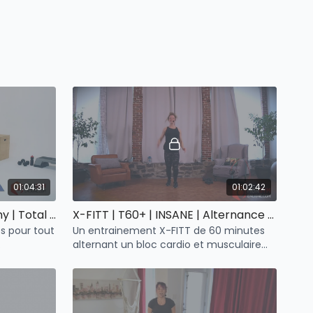
ure certifiée
ructeur de yoga
N GESTION DE POIDS
, praticienne en gestion de poids
LISÉS
)
01:04:31
01:02:42
TABATA BALLON | T60 | Army | Total body
X-FITT | T60+ | INSANE | Alternance Cardio 5 et Tri-Sets Muscu
s pour tout
Un entrainement X-FITT de 60 minutes
alternant un bloc cardio et musculaire
ntaires
our avancés
avec haltères, élasques et ballon suisse.
ours à imprimer
s pour tes résultats Avant et Après