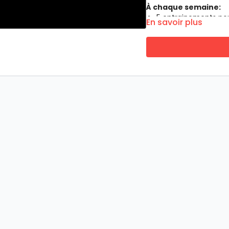
À chaque semaine:
5 entrainements po
En savoir plus
7 jours de stratégie
Si tu as du poids à perd
premières semaines.
7 TYPES DE COUR
AMRAP
EMOM
HIIT
Hatha Yoga
Tabata bootcamp
Pilates
X-FITT
4 ENTRAINEURS C
Maryline Provost, ki
Véronique Dufour, k