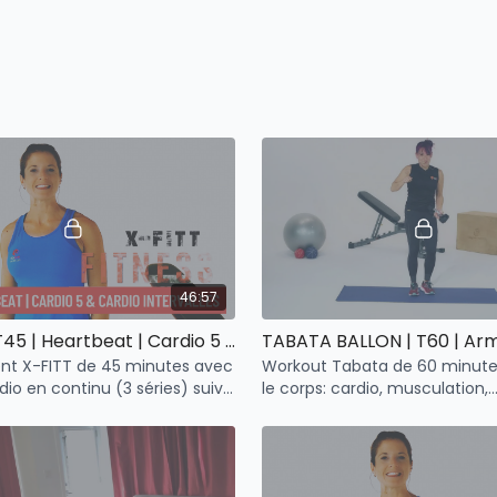
Cathy Lam, entraine
Mireille Massé, inst
1 PRATICIENNE E
Marie-Hélène Rajotte
ÉQUIPEMENTS UTI
Haltères (facultatifs
Ballon suisse
46:57
Tapis de sol
X FITT | FIT45 | Heartbeat | Cardio 5 & Cardio intervalles
OUTILS
nt X-FITT de 45 minutes avec
Workout Tabata de 60 minute
dio en continu (3 séries) suivi
le corps: cardio, musculation,
Tes Stratégies Alime
ardio par intervalles. Intensité
stabilisation. Entrainement p
Horaire du plan 28 j
avec ballon et haltères.
Fiche de tes donnée