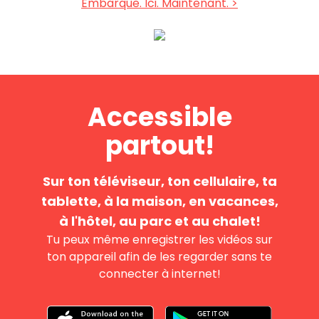
Embarque. Ici. Maintenant. >
​​Accessible
partout!
Sur ton téléviseur, ton cellulaire, ta
tablette, à la maison, en vacances,
à l'hôtel, au parc et au chalet!
Tu peux même enregistrer les vidéos sur
ton appareil afin de les regarder sans te
connecter à internet!