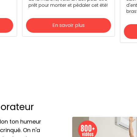
prêt pour monter et pédaler cet été!
d'en
bras
En savoir plus
lorateur
elon ton humeur
crinqué. On n'a