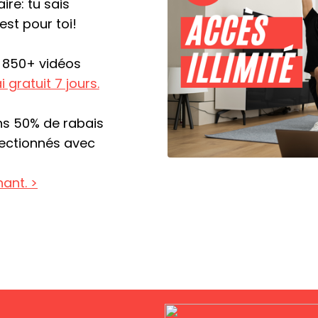
ire: tu sais
est pour toi!
 850+ vidéos
i gratuit 7 jours.
ns 50% de rabais
lectionnés avec
nant. >