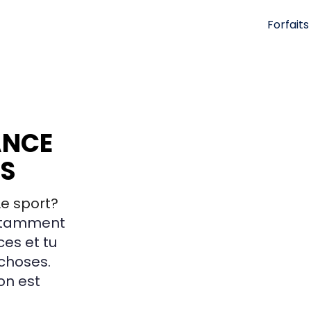
Forfaits
ANCE
S
Le sport?
nstamment
ces et tu
 choses.
on est