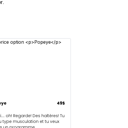
r.
eye
49$
.... oh! Regarde! Des haltères! Tu
u type musculation et tu veux
re un programme