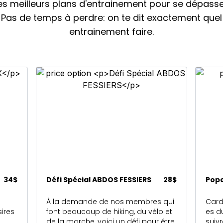
es meilleurs plans d'entrainement pour se dépasse
Pas de temps à perdre: on te dit exactement quel
entrainement faire.
34$
Défi Spécial ABDOS FESSIERS
28$
Pop
À la demande de nos membres qui
Cardi
sires
font beaucoup de hiking, du vélo et
es d
de la marche, voici un défi pour être
suiv