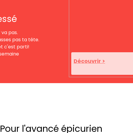
essé
 va pas.
asses pas ta tête.
t c'est parti!
 semaine
Découvrir >
Pour l'avancé épicurien