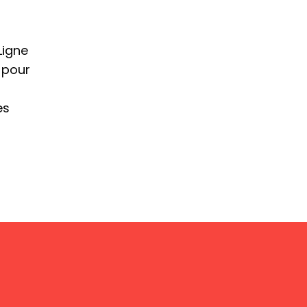
Ligne
 pour
es