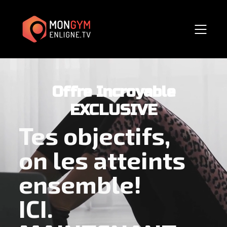
Offre Incroyable
EXCLUSIVE
Tes objectifs,
on les atteints
ensemble!
ICI.