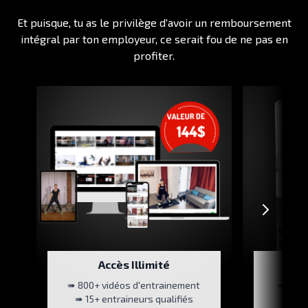
Et puisque, tu as le privilège d'avoir un remboursement
intégral par ton employeur, ce serait fou de ne pas en
profiter.
Accès Illimité
A
➠ 800+ vidéos d'entrainement
➠ Test
➠ 15+ entraineurs qualifiés
➠ Te