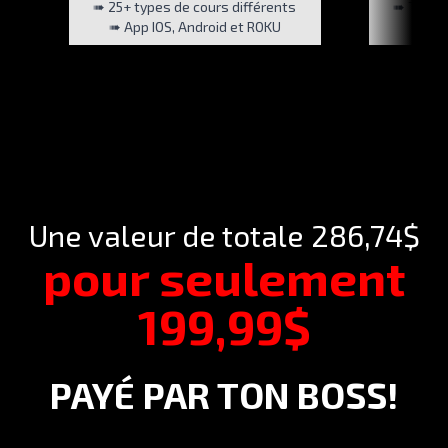
➠ 25+ types de cours différents
➠ Test d
➠ App IOS, Android et ROKU
➠ Tes
Une valeur de totale 286,74$
pour seulement
199,99$
PAYÉ PAR TON BOSS!