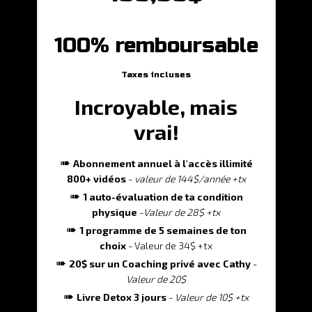
100% remboursable
Taxes incluses
Incroyable, mais
vrai!
➠
Abonnement annuel à l'
accès illimité
800+ vidéos
-
valeur de 144$/année +tx
➠
1 auto-évaluation de ta condition
physique
-
Valeur de 28$ +tx
➠
1 programme de 5 semaines de ton
choix
- Valeur de 34$ +tx
➠
20$ sur un Coaching privé avec Cathy
-
Valeur de 20$
➠
Livre Detox 3 jours
-
Valeur de 10$ +tx