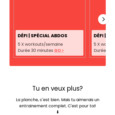
DÉFI | SPÉCIAL ABDOS
DÉFI | A
5 X workouts/semaine
5 X worko
Durée 30 minutes
GO >
Durée 30-
Tu en veux plus?
La planche, c'est bien. Mais tu aimerais un
entrainement complet. C'est pour toi!
⬇︎