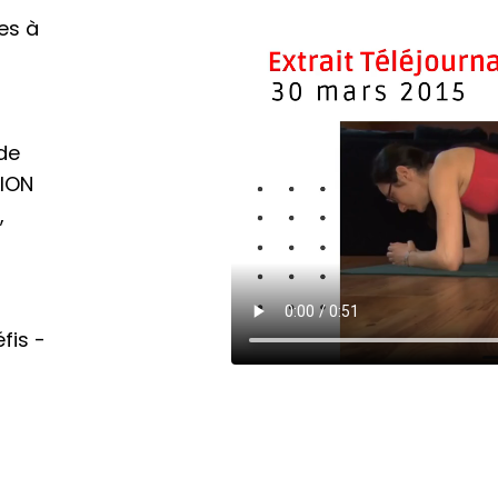
es à
de
LION
,
fis -