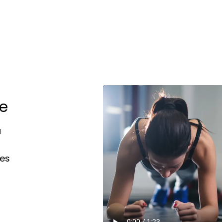
e
a
les