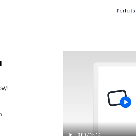
Forfaits
à
WOW!
n