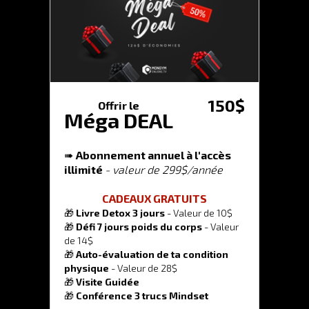
150$
Offrir le
Méga DEAL
➠
Abonnement annuel à l'
accès
illimité
- valeur de 299$/année
CADEAUX GRATUITS
🎁
Livre Detox 3 jours
- Valeur de 10$
🎁
Défi 7 jours poids du corps
- Valeur
de 14$
🎁
Auto-évaluation de ta condition
physique
- Valeur de 28$
🎁
Visite Guidée
🎁
Conférence 3 trucs Mindset