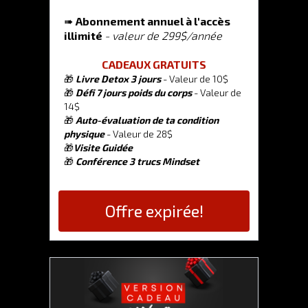
➠
Abonnement annuel à l'
accès
illimité
- valeur de 299$/année
CADEAUX GRATUITS
🎁
Livre Detox 3 jours
- Valeur de 10$
🎁
Défi 7 jours poids du corps
- Valeur de
14$
🎁
Auto-évaluation de ta condition
physique
- Valeur de 28$
🎁
Visite Guidée
🎁
Conférence 3 trucs Mindset
Offre expirée!