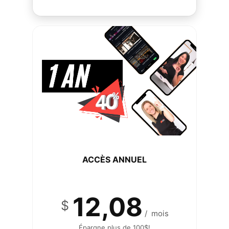
ACCÈS ANNUEL
12,08
$
/
mois
Épargne plus de 100$!