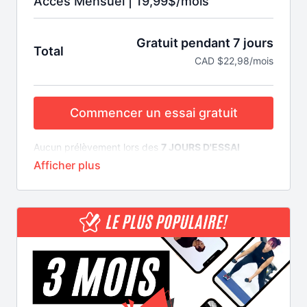
Accès Mensuel | 19,99$/mois
Gratuit pendant 7 jours
Total
CAD $22,98/mois
Commencer un essai gratuit
Aucun prélèvement lors des
7 JOURS D'ESSAI
GRATUIT
Annulation en tout temps sans frais
Accès illimité 24/7
850+ vidéos en français
25+ types de cours différents
15+ entraineurs certifiés et kinésiologues
Durée des entrainements entre 20 et 75 minutes
AUCUN CONTRAT À LONG TERME -
L'abonnement
se renouvelle automatiquement à chaque mois.
Annulez n'importe quand sans frais en quelques clics.