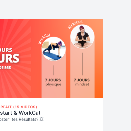
RFAIT (15 VIDÉOS)
start & WorkCat
oster" tes Résultats? 💥
nsformation avec nos Parcours Kickstart et