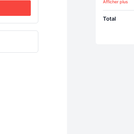
WorkCat ! En 7 j
résultats concre
Total
⚡️ WorkCat - 7 
⚡️ Kickstart - 7
commencent pa
LE DEAL DE L'É
🎁 Cadeau #1 > 
🎁 Cadeau #2 > 1
🎁 Cadeau #3 > 
Une économie d