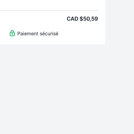
ours, établis un plan solide pour obtenir des
ts dans ton esprit et dans ton corps.
CAD $50,59
X 20 min #Fitness
 capsules #Mindset, parce que tes résultats
Paiement sécurisé
r là.
TÉ | 44$ + Taxes
Le Kit de Départ [Valeur 50$]
 Mois Accès illimité tout inclus [Valeur 29,99$]
1 Coaching Privé et Personnalisé [Valeur 125$]
e 216,99$ +tx !!