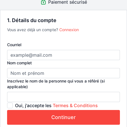
Paiement sécurisé
⚡️ Kickstart - 7 capsules #Mindset, parce que tes résultats
commencent par là.
LE DEAL DE L'ÉTÉ | 44$ + Taxes
1. Détails du compte
Vous avez déjà un compte?
Connexion
🎁 Cadeau #1 > Le Kit de Départ [Valeur 50$]
🎁 Cadeau #2 > 1 Mois Accès illimité tout inclus [Valeur 29,99$]
🎁 Cadeau #3 > 1 Coaching Privé et Personnalisé [Valeur 125$]
Courriel
Une économie de 216,99$ +tx !!
Nom complet
Inscrivez le nom de la personne qui vous a référé (si
applicable)
Oui, j'accepte les
Termes & Conditions
Continuer