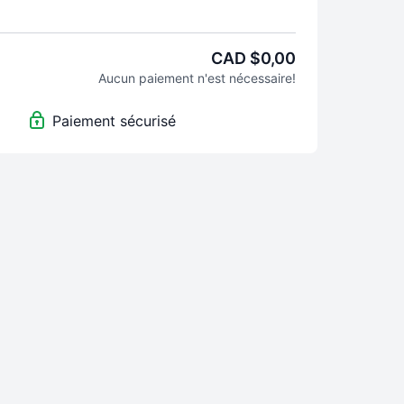
ode de pause pour bouger, se dégourdir les
er. La PA est d’une durée de 5 à 15 minutes,
 (peu importe le niveau d’activité physique) et ne
uipement ni grands espaces.
CAD $0,00
Aucun paiement n'est nécessaire!
Paiement sécurisé