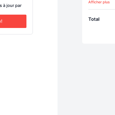
une courte péri
s à jour par
jambes et s’étir
s’adresse à tous
nécessite ni éq
Total
e!